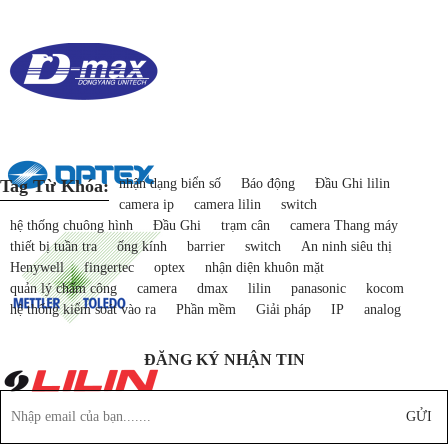
Tag Từ Khóa:
nhận dạng biển số
Báo động
Đầu Ghi lilin
camera ip
camera lilin
switch
hệ thống chuông hình
Đầu Ghi
trạm cân
camera Thang máy
thiết bị tuần tra
ống kính
barrier
switch
An ninh siêu thị
Henywell
fingertec
optex
nhận diện khuôn mặt
quản lý chấm công
camera
dmax
lilin
panasonic
kocom
hệ thống kiểm soát vào ra
Phần mềm
Giải pháp
IP
analog
ĐĂNG KÝ NHẬN TIN
GỬI