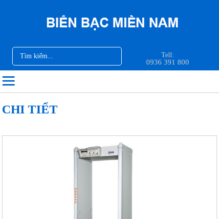
Tell:
0936 391 800
CHI TIẾT