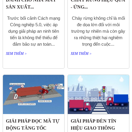
SẢN XUẤT...
- ỨNG...
Trước bối cảnh Cách mạng
Cháy rừng không chỉ là mối
Công nghiệp 5.0, việc áp
đe dọa lớn đối với môi
dụng giải pháp an ninh tiên
trường tự nhiên mà còn gây
tiến là không thể thiếu để
ra những thiệt hại nghiêm
đảm bảo sự an toàn...
trọng đến cuộc...
XEM THÊM >
XEM THÊM >
GIẢI PHÁP ĐỌC MÃ TỰ
GIẢI PHÁP ĐÈN TÍN
ĐỘNG TĂNG TỐC
HIỆU GIAO THÔNG