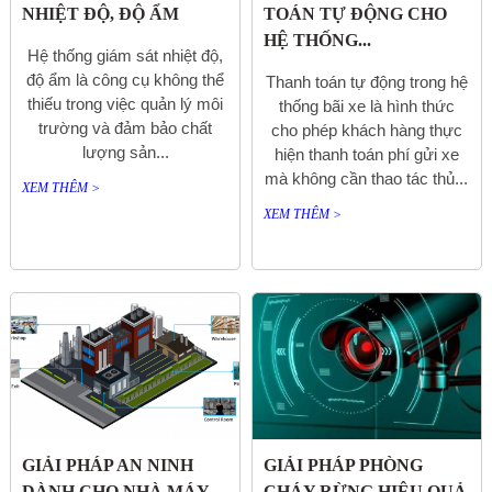
NHIỆT ĐỘ, ĐỘ ẨM
TOÁN TỰ ĐỘNG CHO
HỆ THỐNG...
Hệ thống giám sát nhiệt độ,
độ ẩm là công cụ không thể
Thanh toán tự động trong hệ
thiếu trong việc quản lý môi
thống bãi xe là hình thức
trường và đảm bảo chất
cho phép khách hàng thực
lượng sản...
hiện thanh toán phí gửi xe
mà không cần thao tác thủ...
XEM THÊM >
XEM THÊM >
GIẢI PHÁP AN NINH
GIẢI PHÁP PHÒNG
DÀNH CHO NHÀ MÁY
CHÁY RỪNG HIỆU QUẢ