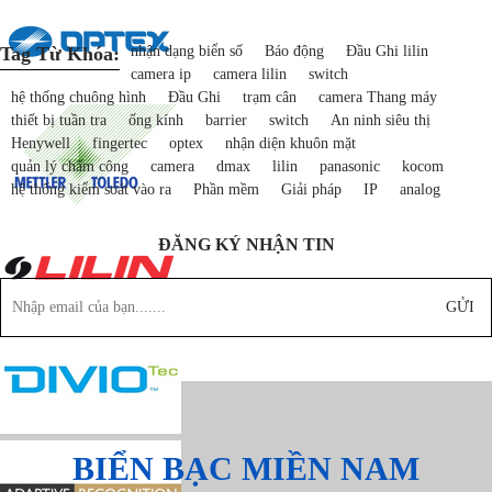
Tag Từ Khóa:
nhận dạng biển số
Báo động
Đầu Ghi lilin
camera ip
camera lilin
switch
hệ thống chuông hình
Đầu Ghi
trạm cân
camera Thang máy
thiết bị tuần tra
ống kính
barrier
switch
An ninh siêu thị
Henywell
fingertec
optex
nhận diện khuôn mặt
quản lý chấm công
camera
dmax
lilin
panasonic
kocom
hệ thống kiểm soát vào ra
Phần mềm
Giải pháp
IP
analog
ĐĂNG KÝ NHẬN TIN
GỬI
BIỂN BẠC MIỀN NAM