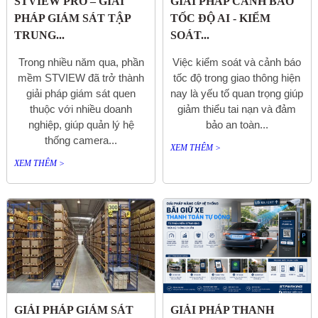
STVIEW PRO – GIẢI
GIẢI PHÁP CẢNH BÁO
PHÁP GIÁM SÁT TẬP
TỐC ĐỘ AI - KIỂM
TRUNG...
SOÁT...
Trong nhiều năm qua, phần
Việc kiểm soát và cảnh báo
mềm STVIEW đã trở thành
tốc độ trong giao thông hiện
giải pháp giám sát quen
nay là yếu tố quan trọng giúp
thuộc với nhiều doanh
giảm thiểu tai nạn và đảm
nghiệp, giúp quản lý hệ
bảo an toàn...
thống camera...
XEM THÊM >
XEM THÊM >
GIẢI PHÁP GIÁM SÁT
GIẢI PHÁP THANH