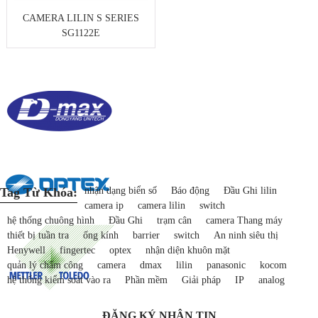
CAMERA LILIN S SERIES
SG1122E
Tag Từ Khóa:
nhận dạng biển số
Báo động
Đầu Ghi lilin
camera ip
camera lilin
switch
hệ thống chuông hình
Đầu Ghi
trạm cân
camera Thang máy
thiết bị tuần tra
ống kính
barrier
switch
An ninh siêu thị
Henywell
fingertec
optex
nhận diện khuôn mặt
quản lý chấm công
camera
dmax
lilin
panasonic
kocom
hệ thống kiểm soát vào ra
Phần mềm
Giải pháp
IP
analog
ĐĂNG KÝ NHẬN TIN