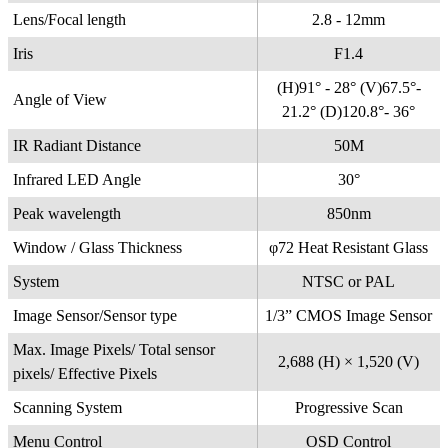
Lens/Focal length
2.8 - 12mm
Iris
F1.4
(H)91° - 28° (V)67.5°-
Angle of View
21.2° (D)120.8°- 36°
IR Radiant Distance
50M
Infrared LED Angle
30°
Peak wavelength
850nm
Window / Glass Thickness
φ72 Heat Resistant Glass
System
NTSC or PAL
Image Sensor/Sensor type
1/3” CMOS Image Sensor
Max. Image Pixels/ Total sensor
2,688 (H) × 1,520 (V)
pixels/ Effective Pixels
Scanning System
Progressive Scan
Menu Control
OSD Control