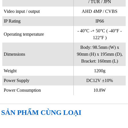
/ TUR / JPN
Video input / output
AHD 4MP / CVBS
IP Rating
IP66
- 40°C -+ 50°C ( -40°F -
Operating temperature
122°F )
Body: 98.5mm (W) x
Dimensions
90mm (H) x 195mm (D),
Bracket: 160mm (L)
Weight
1200g
Power Supply
DC12V ±10%
Power Consumption
10.8W
SẢN PHẨM CÙNG LOẠI