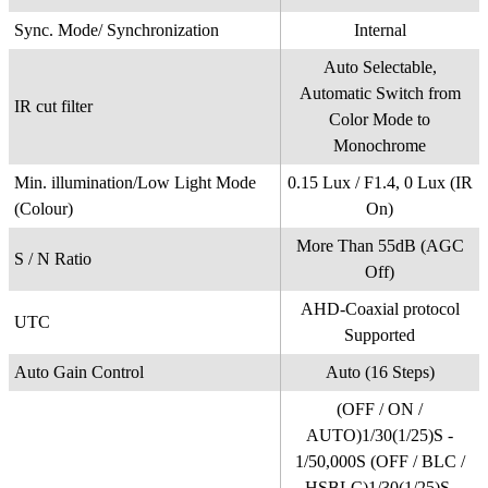
Sync. Mode/ Synchronization
Internal
Auto Selectable,
Automatic Switch from
IR cut filter
Color Mode to
Monochrome
Min. illumination/Low Light Mode
0.15 Lux / F1.4, 0 Lux (IR
(Colour)
On)
More Than 55dB (AGC
S / N Ratio
Off)
AHD-Coaxial protocol
UTC
Supported
Auto Gain Control
Auto (16 Steps)
(OFF / ON /
AUTO)1/30(1/25)S -
1/50,000S (OFF / BLC /
HSBLC)1/30(1/25)S,