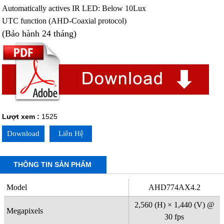
Automatically actives IR LED: Below 10Lux
UTC function (AHD-Coaxial protocol)
(Bảo hành 24 tháng)
Lượt xem :
1525
Download
Liên Hệ
THÔNG TIN SẢN PHẨM
Model
AHD774AX4.2
2,560 (H) × 1,440 (V) @
Megapixels
30 fps