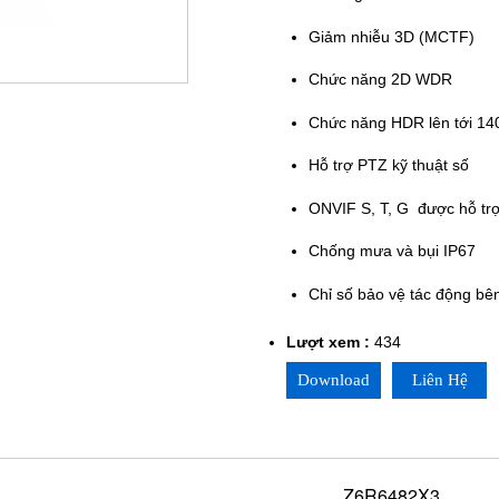
Giảm nhiễu 3D (MCTF)
Chức năng 2D WDR
Chức năng HDR lên tới 14
Hỗ trợ PTZ kỹ thuật số
ONVIF S, T, G
được hỗ tr
Chống mưa và bụi IP67
Chỉ số bảo vệ tác động bê
Lượt xem :
434
Download
Liên Hệ
Z6R6482X3