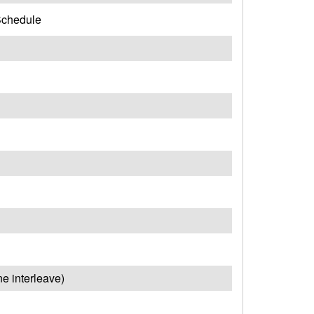
 Schedule
e interleave)