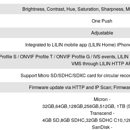
Brightness, Contrast, Hue, Saturation, Sharpness, Mir
One Push
Adjustable
Integrated to LILIN mobile app (LILIN Home) iPhon
ofile S / ONVIF Profile T / ONVIF Profile G / IVS events, LILIN 
VMS through LILIN HTTP A
Support Micro SD/SDHC/SDXC card for circular record
Firmware update via HTTP and IP Scan; Firmware
Micron -
32GB,64GB,128GB,256GB,512GB, 1TB (S
Transcend -
4GB SD,8GB SDHC,32GB SDHC C10,12
SanDisk -