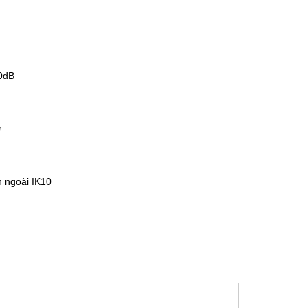
0dB
ợ
n ngoài IK10