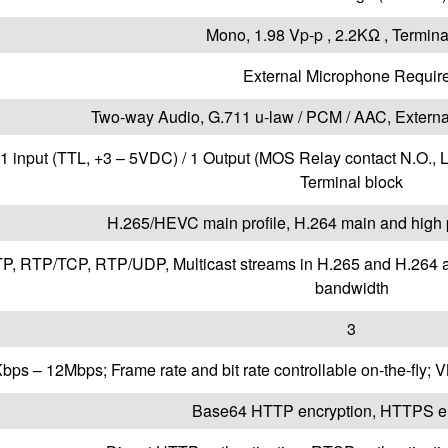
Mono, 1.98 Vp-p , 2.2KΩ , Termina
External Microphone Requir
Two-way Audio, G.711 u-law / PCM / AAC, Extern
l 1 input (TTL, +3 – 5VDC) / 1 Output (MOS Relay contact N
Terminal block
H.265/HEVC main profile, H.264 main and high p
, RTP/TCP, RTP/UDP, Multicast streams in H.265 and H.264 an
bandwidth
3
bps – 12Mbps; Frame rate and bit rate controllable on-the-fly; 
Base64 HTTP encryption, HTTPS en