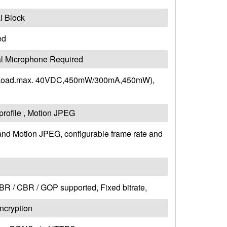
l Block
ed
al Microphone Required
.O., Load.max. 40VDC,450mW/300mA,450mW),
rofile , Motion JPEG
d Motion JPEG, configurable frame rate and
VBR / CBR / GOP supported, Fixed bitrate,
cryption