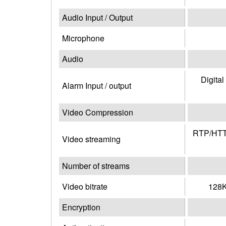
Audio Input / Output
Microphone
Audio
Digita
Alarm Input / output
Video Compression
RTP/HTTP
Video streaming
Number of streams
Video bitrate
128K
Encryption