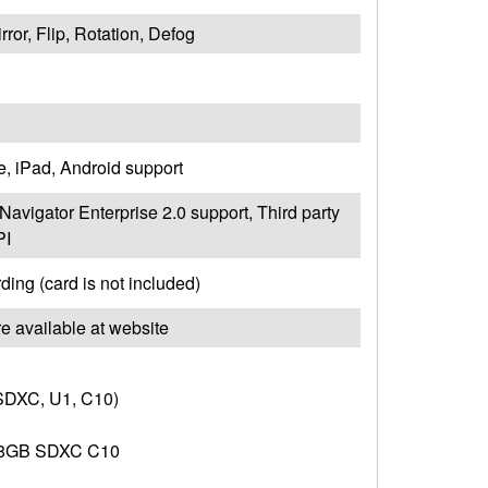
ror, Flip, Rotation, Defog
e, iPad, Android support
Navigator Enterprise 2.0 support, Third party
PI
ing (card is not included)
 available at website
DXC, U1, C10)
8GB SDXC C10