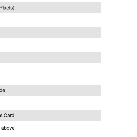
Pixels)
ade
cs Card
r above