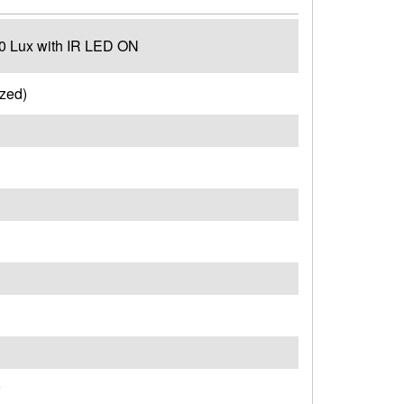
 ; 0 Lux with IR LED ON
zed)