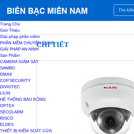
Trang Chủ
Giới Thiệu
Giải pháp phần mềm
PHẦN MỀM CHUYÊN DỤNG
CHI TIẾT
GIẢI PHÁP AN NINH
Sản Phẩm
CAMERA GIÁM SÁT
SAMBO
DMAX
COP.SECURITY
DIVIOTEC
LILIN
HỆ THỐNG BÁO ĐỘNG
OPTEX
SECOLARM
RISCO
ELDES
THIẾT BỊ KIỂM SOÁT CỬA