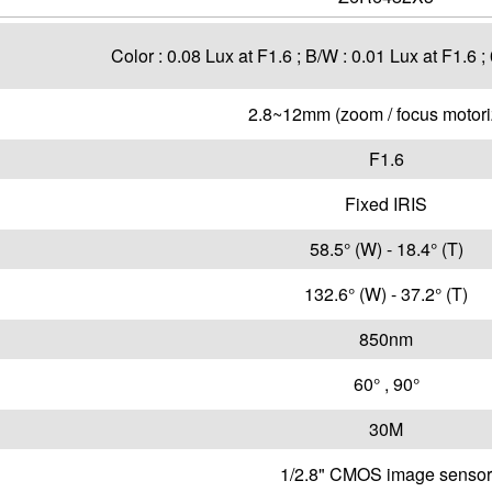
Color : 0.08 Lux at F1.6 ; B/W : 0.01 Lux at F1.6
2.8~12mm (zoom / focus motori
F1.6
Fixed IRIS
58.5° (W) - 18.4° (T)
132.6° (W) - 37.2° (T)
850nm
60° , 90°
30M
1/2.8" CMOS image sensor