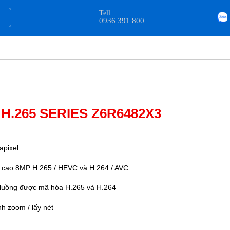
Tell:
0936 391 800
H.265 SERIES Z6R6482X3
pixel
t cao 8MP H.265 / HEVC và H.264 / AVC
c luồng được mã hóa H.265 và H.264
nh zoom / lấy nét
m