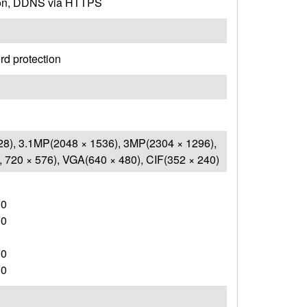
tion, DDNS via HTTPS
rd protection
8), 3.1MP(2048 × 1536), 3MP(2304 × 1296),
 720 × 576), VGA(640 × 480), CIF(352 × 240)
60
60
60
60