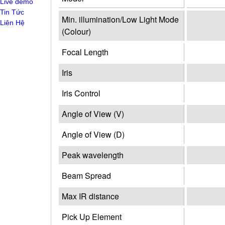
Live demo
Tin Tức
Min. illumination/Low Light Mode
Liên Hệ
(Colour)
Focal Length
Iris
Iris Control
Angle of View (V)
Angle of View (D)
Peak wavelength
Beam Spread
Max IR distance
Pick Up Element