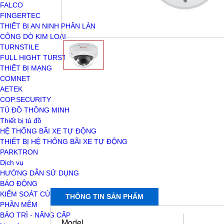
FALCO
FINGERTEC
THIẾT BỊ AN NINH PHÂN LÀN
CÔNG DÒ KIM LOẠI
TURNSTILE
FULL HIGHT TURSTILE
THIẾT BỊ MẠNG
COMNET
AETEK
COP.SECURITY
TỦ ĐỒ THÔNG MINH
Thiết bị tủ đồ
HỆ THỐNG BÃI XE TỰ ĐỘNG
THIẾT BỊ HỆ THỐNG BÃI XE TỰ ĐỘNG
PARKTRON
Dịch vụ
HƯỚNG DẪN SỬ DỤNG
BÁO ĐỘNG
KIỂM SOÁT CỬA
THÔNG TIN SẢN PHẨM
PHẦN MỀM
BẢO TRÌ - NÂNG CẤP
Model